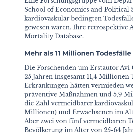
Eine Forschungsgruppe vom Depart
School of Economics and Political S
kardiovaskulär bedingten Todesfäl
gewe­sen wären. Ihre retrospektive
Mortality Database.
Mehr als 11 Millionen Todesfäl
Die Forschenden um Erstautor Avi C
25 Jahren insgesamt 11,4 Millio­nen
Erkrankungen hätten vermieden we
präventive Maßnahmen und 5,9 Mil
die Zahl vermeidbarer kardiovaskul
Millionen) und Erwachse­nen im Alte
Aber zwei von fünf vermeidbaren To
Bevölkerung im Alter von 25-64 Ja