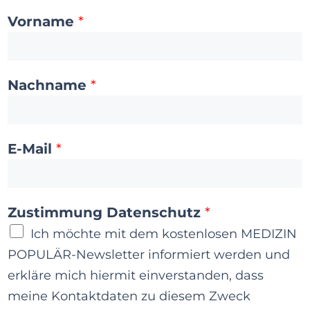
Vorname
*
Nachname
*
E-Mail
*
*
Zustimmung Datenschutz
*
N
Ich möchte mit dem kostenlosen MEDIZIN
a
POPULÄR-Newsletter informiert werden und
c
erkläre mich hiermit einverstanden, dass
h
meine Kontaktdaten zu diesem Zweck
n