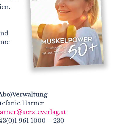
ien.
und
tome
Abo)Verwaltung
tefanie Harner
arner@aerzteverlag.at
43(0)1 961 1000 – 230