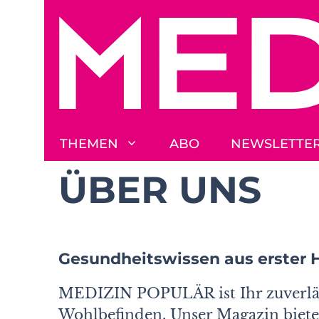
Zum
Inhalt
springen
THEMEN
ABO
NEWSLETTE
ÜBER UNS
Gesundheitswissen aus erster 
MEDIZIN POPULÄR ist Ihr zuverläs
Wohlbefinden. Unser Magazin biete