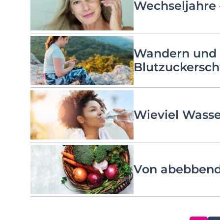
Wechseljahre 
Wandern und 
Blutzuckersch
Wieviel Wasse
Von abebbend