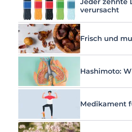
Jeder zehnte 
verursacht
Frisch und mu
Hashimoto: Wi
Medikament fü