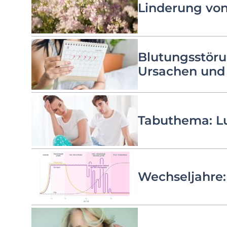
Linderung vo
Blutungsstöru
Ursachen und
Tabuthema: Lu
Wechseljahre: