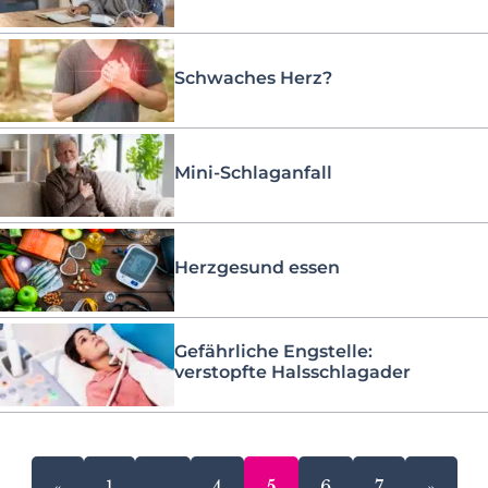
Schwaches Herz?
Mini-Schlaganfall
Herzgesund essen
Gefährliche Engstelle:
verstopfte Halsschlagader
«
1
…
4
5
6
7
»