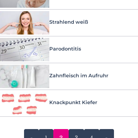
Strahlend weiß
Parodontitis
Zahnfleisch im Aufruhr
Knackpunkt Kiefer
«
1
2
3
4
»