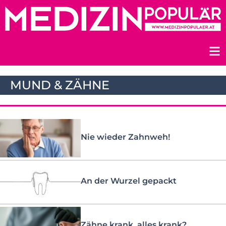
Zum
Inhalt
springen
MUND & ZÄHNE
Nie wieder Zahnweh!
An der Wurzel gepackt
Zähne krank, alles krank?