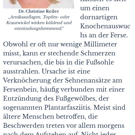
um einen
Dr. Christine Reiler
dornartigen
„Arnikaauflagen, Topfen- oder
Krautwickel wirken kühlend und
Knochenauswuc
entzündungs
hemmend.“
hs an der Ferse.
Obwohl er oft nur wenige Millimeter
misst, kann er stechende Schmerzen
verursachen, die bis in die Fußsohle
ausstrahlen. Ursache ist eine
Verknöcherung der Sehnenansätze am
Fersenbein, häufig verbunden mit einer
Entzündung des Fußgewölbes, der
sogenannten Plantarfasziitis. Meist sind
ältere Menschen betroffen, die
Beschwerden treten vor allem morgens
nach dem Aufstehen auf. Nicht jeder