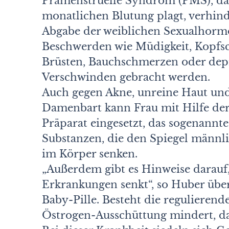
Prämenstruelle Syndrom (PMS), das 
monatlichen Blutung plagt, verhin
Abgabe der weiblichen Sexualhor
Beschwerden wie Müdigkeit, Kopfs
Brüsten, Bauchschmerzen oder de
Verschwinden gebracht werden.
Auch gegen Akne, unreine Haut un
Damenbart kann Frau mit Hilfe der
Präparat eingesetzt, das sogenannt
Substanzen, die den Spiegel männl
im Körper senken.
„Außerdem gibt es Hinweise darauf, 
Erkrankungen senkt“, so Huber über
Baby-Pille. Besteht die regulierende
Östrogen-Ausschüttung mindert, da