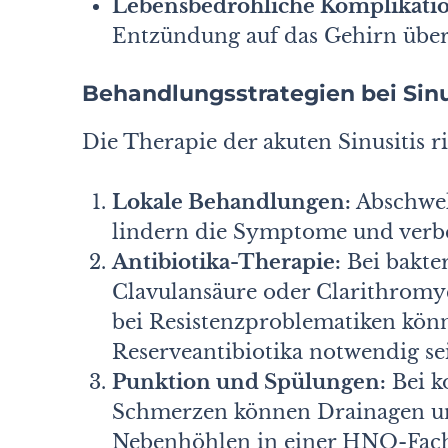
Lebensbedrohliche Komplikati
Entzündung auf das Gehirn überg
Behandlungsstrategien bei Sinu
Die Therapie der akuten Sinusitis 
Lokale Behandlungen:
Abschwel
lindern die Symptome und verbe
Antibiotika-Therapie:
Bei bakter
Clavulansäure oder Clarithromyc
bei Resistenzproblematiken kö
Reserveantibiotika notwendig se
Punktion und Spülungen:
Bei k
Schmerzen können Drainagen un
Nebenhöhlen in einer HNO-Facha