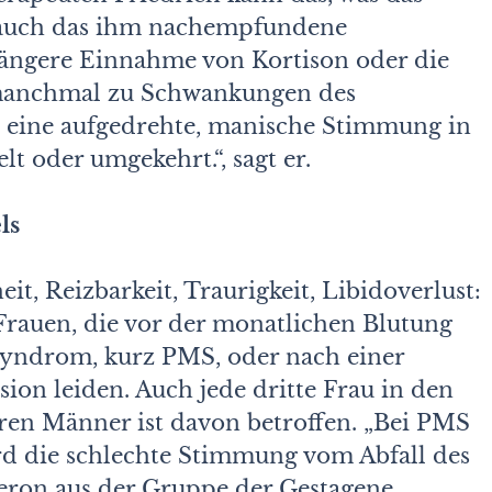
 auch das ihm nachempfundene
ängere Einnahme von Kortison oder die
manchmal zu Schwankungen des
ch eine aufgedrehte, manische Stimmung in
t oder umgekehrt.“, sagt er.
ls
it, Reizbarkeit, Traurigkeit, Libidoverlust:
Frauen, die vor der monatlichen Blutung
yndrom, kurz PMS, oder nach einer
ion leiden. Auch jede dritte Frau in den
eren Männer ist davon betroffen. „Bei PMS
rd die schlechte Stimmung vom Abfall des
eron aus der Gruppe der Gestagene