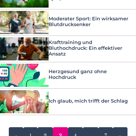
Moderater Sport: Ein wirksamer
Blutdrucksenker
Krafttraining und
Bluthochdruck: Ein effektiver
Ansatz
Herzgesund ganz ohne
Hochdruck
Ich glaub, mich trifft der Schlag
«
1
2
3
4
…
7
»