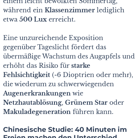
einem leicht bewölkten Sommertag,
während ein
Klassenzimmer
lediglich
etwa
500 Lux
erreicht.
Eine unzureichende Exposition
gegenüber Tageslicht fördert das
übermäßige Wachstum des Augapfels und
erhöht das Risiko für
starke
Fehlsichtigkeit
(-6 Dioptrien oder mehr),
die wiederum zu schwerwiegenden
Augenerkrankungen
wie
Netzhautablösung
,
Grünem Star
oder
Makuladegeneration
führen kann.
Chinesische Studie: 40 Minuten im
Freien machen den Unterschied