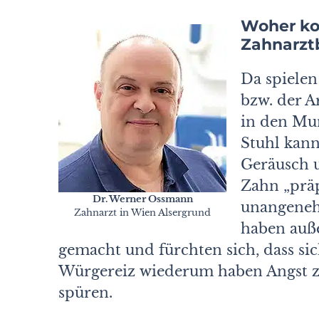
Woher ko
Zahnarzt
Da spiele
bzw. der A
in den Mu
Stuhl kann
Geräusch 
Zahn „präp
Dr. Werner Ossmann
unangeneh
Zahnarzt in Wien Alsergrund
haben auß
gemacht und fürchten sich, dass s
Würgereiz wiederum haben Angst zu
spüren.