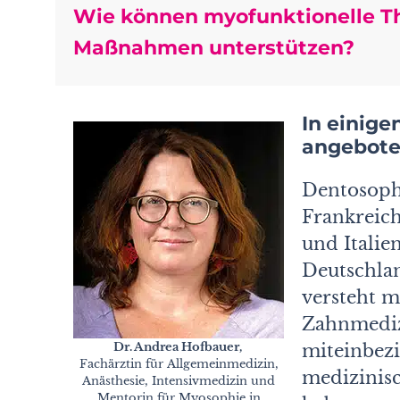
Wie können myofunktionelle Th
Maßnahmen unterstützen?
In einige
angebote
Dentosoph
Frankreich
und Italie
Deutschlan
versteht m
Zahnmediz
Dr. Andrea
Hofbauer,
miteinbezi
Fachärztin für Allgemeinmedizin,
medizinisc
Anästhesie, Intensivmedizin und
Mentorin für Myosophie in