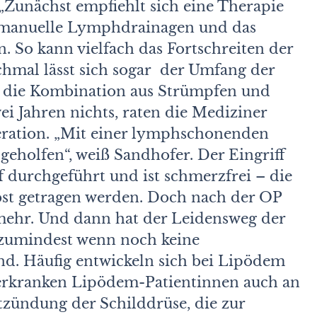
„Zunächst empfiehlt sich eine Therapie
h manuelle Lymphdrainagen und das
 So kann vielfach das Fortschreiten der
hmal lässt sich sogar der Umfang der
t die Kombination aus Strümpfen und
i Jahren nichts, raten die Mediziner
peration. „Mit einer lymphschonenden
geholfen“, weiß Sandhofer. Der Eingriff
durchgeführt und ist schmerzfrei – die
bst getragen werden. Doch nach der OP
 mehr. Und dann hat der Leidensweg der
zumindest wenn noch keine
nd. Häufig entwickeln sich bei Lipödem
 erkranken Lipödem-Patientinnen auch an
zündung der Schilddrüse, die zur