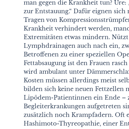
man gegen die Krankheit tun? Ure: 
zur Entstauung.“ Dafür eignen sic
Tragen von Kompressionsstrümpfen.
Krankheit verhindert werden, manc
Extremitäten etwas mindern. Nütz
Lymphdrainagen auch nach ein, zwe
Betroffenen zu einer speziellen O
Fettabsaugung ist den Frauen rasch 
wird ambulant unter Dämmerschlaf 
Kosten müssen allerdings meist sel
bilden sich keine neuen Fettzellen
Lipödem-Patientinnen ein Ende – 
Begleiterkrankungen aufgetreten si
zusätzlich noch Krampfadern. Oft
Hashimoto-Thyreopathie, einer Ent