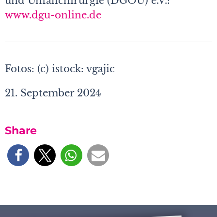
und Unfallchirurgie (DGOU) e.V.:
www.dgu-online.de
Fotos: (c) istock: vgajic
21. September 2024
Share