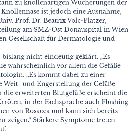
s kann zu knollenartigen Wucherungen der
 Knollennase ist jedoch eine Ausnahme,
iv. Prof. Dr. Beatrix Volc-Platzer,
teilung am SMZ-Ost Donauspital in Wien
en Gesellschaft für Dermatologie und
bislang nicht eindeutig geklärt. „Es
ie wahrscheinlich vor allem die Gefäße
matologin. „Es kommt dabei zu einer
e Weit- und Engerstellung der Gefäße
 die erweiterten Blutgefäße erscheint die
 Erröten, in der Fachsprache auch Flushing
chen von Rosacea und kann sich bereits
hr zeigen.“ Stärkere Symptome treten
uf.