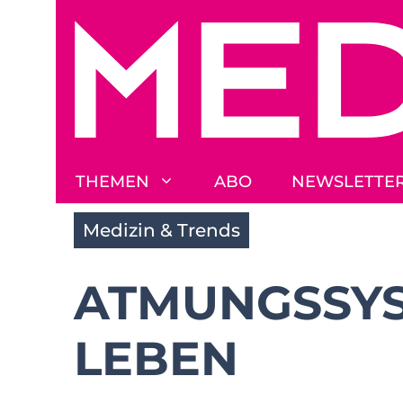
Zum
Inhalt
springen
THEMEN
ABO
NEWSLETTE
Medizin & Trends
ATMUNGSSYS
LEBEN