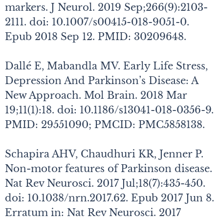
markers. J Neurol. 2019 Sep;266(9):2103-
2111. doi: 10.1007/s00415-018-9051-0.
Epub 2018 Sep 12. PMID: 30209648.
Dallé E, Mabandla MV. Early Life Stress,
Depression And Parkinson’s Disease: A
New Approach. Mol Brain. 2018 Mar
19;11(1):18. doi: 10.1186/s13041-018-0356-9.
PMID: 29551090; PMCID: PMC5858138.
Schapira AHV, Chaudhuri KR, Jenner P.
Non-motor features of Parkinson disease.
Nat Rev Neurosci. 2017 Jul;18(7):435-450.
doi: 10.1038/nrn.2017.62. Epub 2017 Jun 8.
Erratum in: Nat Rev Neurosci. 2017