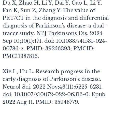
Du X, Zhao H, Li Y, Dai Y, Gao L, Li Y,
Fan K, Sun Z, Zhang Y. The value of
PET/CT in the diagnosis and differential
diagnosis of Parkinson’s disease: a dual-
tracer study. NPJ Parkinsons Dis. 2024
Sep 10;10(1):171. doi: 10.1038/s41531-024-
00786-z. PMID: 39256393; PMCID:
PMC11387816.
Xie L, Hu L. Research progress in the
early diagnosis of Parkinson’s disease.
Neurol Sci. 2022 Nov;43(11):6225-6231.
doi: 10.1007/s10072-022-06316-0. Epub
2022 Aug 11. PMID: 35948779.