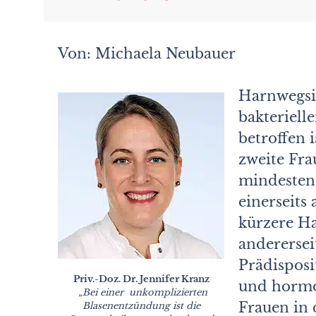
Von: Michaela Neubauer
Harnwegsi
bakteriell
betroffen 
zweite Fra
mindesten
einerseits
kürzere H
anderersei
Prädispos
Priv.-Doz. Dr. Jennifer Kranz
und hormon
„Bei einer
unkomplizierten
Frauen in 
Blasenentzündung ist die