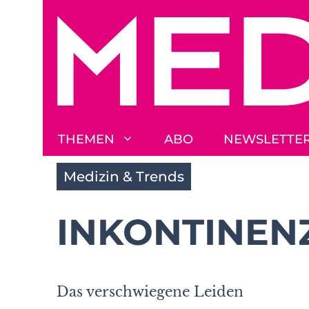
Zum
Inhalt
springen
THEMEN
ABO
NEWSLETTE
Medizin & Trends
INKONTINEN
Das verschwiegene Leiden