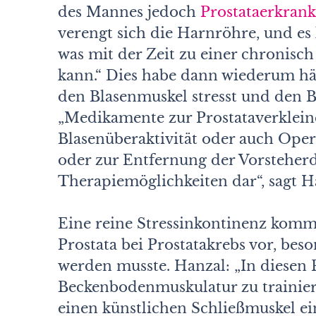
des Mannes jedoch
Prostataerkran
verengt sich die Harnröhre, und e
was mit der Zeit zu einer chronisc
kann.“ Dies habe dann wiederum häu
den Blasenmuskel stresst und den B
„Medikamente zur Prostataverklei
Blasenüberaktivität oder auch Ope
oder zur Entfernung der Vorsteherd
Therapiemöglichkeiten dar“, sagt H
Eine reine Stressinkontinenz komm
Prostata bei Prostatakrebs vor, bes
werden musste. Hanzal: „In diesen Fä
Beckenbodenmuskulatur zu trainiere
einen künstlichen Schließmuskel ei