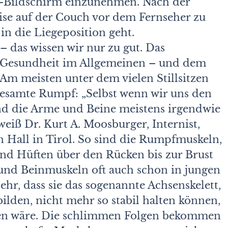
r-Bildschirm einzunehmen. Nach der
eise auf der Couch vor dem Fernseher zu
in die Liegeposition geht.
– das wissen wir nur zu gut. Das
 Gesundheit im Allgemeinen – und dem
m meisten unter dem vielen Stillsitzen
 gesamte Rumpf: „Selbst wenn wir uns den
nd die Arme und Beine meistens irgendwie
weiß Dr. Kurt A. Moosburger, Internist,
 Hall in Tirol. So sind die Rumpfmuskeln,
nd Hüften über den Rücken bis zur Brust
 und Beinmuskeln oft auch schon in jungen
hr, dass sie das sogenannte Achsenskelett,
ilden, nicht mehr so stabil halten können,
hen wäre. Die schlimmen Folgen bekommen