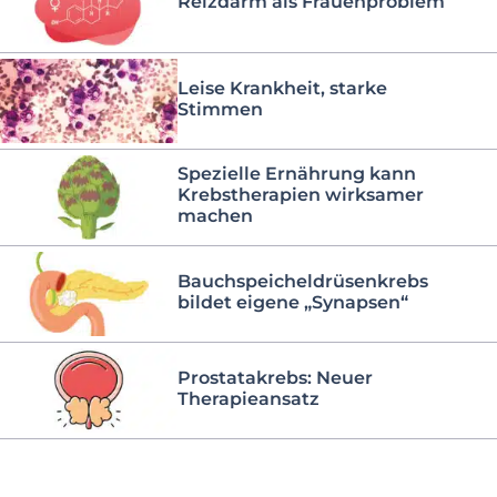
Reizdarm als Frauenproblem
Leise Krankheit, starke
Stimmen
Spezielle Ernährung kann
Krebstherapien wirksamer
machen
Bauchspeicheldrüsenkrebs
bildet eigene „Synapsen“
Prostatakrebs: Neuer
Therapieansatz