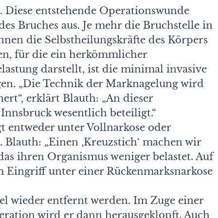
en. Diese entstehende Operationswunde
des Bruches aus. Je mehr die Bruchstelle in
nnen die Selbstheilungskräfte des Körpers
en, für die ein herkömmlicher
lastung darstellt, ist die minimal invasive
en. „Die Technik der Marknagelung wird
ert“, erklärt Blauth: „An dieser
Innsbruck wesentlich beteiligt.“
gt entweder unter Vollnarkose oder
 Blauth: „Einen ,Kreuzstich‘ machen wir
das ihren Organismus weniger belastet. Auf
m Eingriff unter einer Rückenmarksnarkose
l wieder entfernt werden. Im Zuge einer
ration wird er dann herausgeklopft. Auch