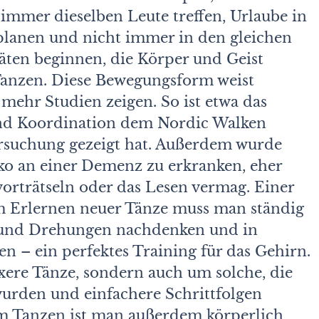
mmer dieselben Leute treffen, Urlaube in
lanen und nicht immer in den gleichen
täten beginnen, die Körper und Geist
Tanzen.
Diese Bewegungsform weist
 mehr Studien zeigen. So ist etwa das
und Koordination dem Nordic Walken
ersuchung gezeigt hat. Außerdem wurde
ko an einer Demenz zu erkranken, eher
worträtseln oder das Lesen vermag. Einer
m Erlernen neuer Tänze muss man ständig
n und Drehungen nachdenken und in
en – ein perfektes Training für das Gehirn.
xere Tänze, sondern auch um solche, die
 wurden und einfachere Schrittfolgen
im Tanzen ist man außerdem körperlich