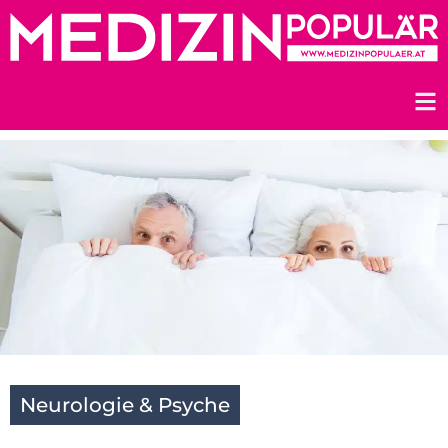
Zum
Inhalt
springen
Neurologie & Psyche