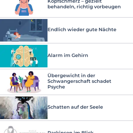
Kopfschmerz – gezielt
behandeln, richtig vorbeugen
Endlich wieder gute Nächte
Alarm im Gehirn
Übergewicht in der
Schwangerschaft schadet
Psyche
Schatten auf der Seele
Parkinson im Blick