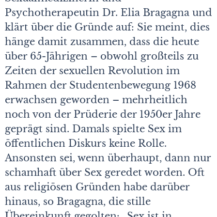
Psychotherapeutin Dr. Elia Bragagna und
klärt über die Gründe auf: Sie meint, dies
hänge damit zusammen, dass die heute
über 65-Jährigen – obwohl großteils zu
Zeiten der sexuellen Revolution im
Rahmen der Studentenbewegung 1968
erwachsen geworden – mehrheitlich
noch von der Prüderie der 1950er Jahre
geprägt sind. Damals spielte Sex im
öffentlichen Diskurs keine Rolle.
Ansonsten sei, wenn überhaupt, dann nur
schamhaft über Sex geredet worden. Oft
aus religiösen Gründen habe darüber
hinaus, so Bragagna, die stille
Übereinkunft gegolten: „Sex ist in