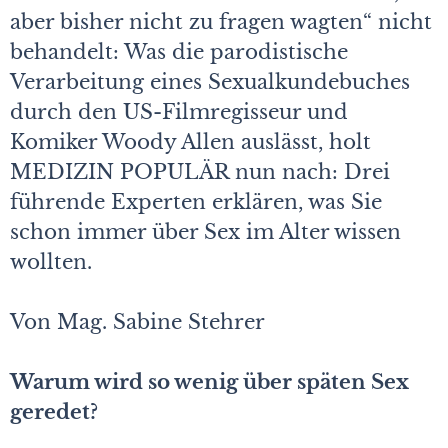
aber bisher nicht zu fragen wagten“ nicht
behandelt: Was die parodistische
Verarbeitung eines Sexualkundebuches
durch den US-Filmregisseur und
Komiker Woody Allen auslässt, holt
MEDIZIN POPULÄR nun nach: Drei
führende Experten erklären, was Sie
schon immer über Sex im Alter wissen
wollten.
Von Mag. Sabine Stehrer
Warum wird so wenig über späten Sex
geredet?