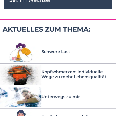
Sex im Wechsel
AKTUELLES ZUM THEMA:
Schwere Last
Kopfschmerzen: Individuelle
Wege zu mehr Lebensqualität
Unterwegs zu mir