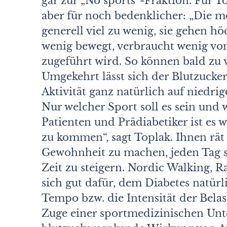
gar zur „No sports“-Fraktion. Für To
aber für noch bedenklicher: „Die 
generell viel zu wenig, sie gehen h
wenig bewegt, verbraucht wenig vo
zugeführt wird. So können bald zu v
Umgekehrt lässt sich der Blutzucke
Aktivität ganz natürlich auf niedri
Nur welcher Sport soll es sein und 
Patienten und Prädiabetiker ist es 
zu kommen“, sagt Toplak. Ihnen rät 
Gewohnheit zu machen, jeden Tag s
Zeit zu steigern. Nordic Walking,
sich gut dafür, dem Diabetes natür
Tempo bzw. die Intensität der Belas
Zuge einer sportmedizinischen Unte