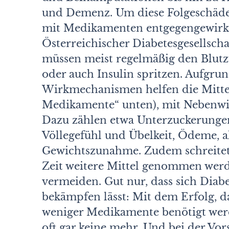
und Demenz. Um diese Folgeschäden
mit Medikamenten entgegengewirkt. 
Österreichischer Diabetesgesellscha
müssen meist regelmäßig den Blutz
oder auch Insulin spritzen. Aufgru
Wirkmechanismen helfen die Mittel
Medikamente“ unten), mit Nebenwi
Dazu zählen etwa Unterzuckerungen
Völlegefühl und Übelkeit, Ödeme,
Gewichtszunahme. Zudem schreitet 
Zeit weitere Mittel genommen wer
vermeiden. Gut nur, dass sich Diabe
bekämpfen lässt: Mit dem Erfolg, d
weniger Medikamente benötigt wer
oft gar keine mehr. Und bei der Vor