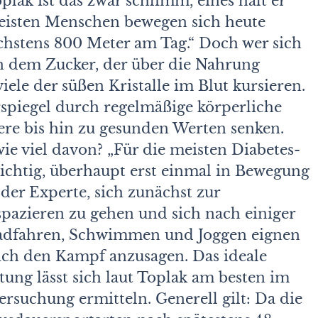
plak ist das zwar schlimm, eines hält er
meisten Menschen bewegen sich heute
öchstens 800 Meter am Tag.“ Doch wer sich
n dem Zucker, der über die Nahrung
iele der süßen Kristalle im Blut kursieren.
rspiegel durch regelmäßige körperliche
gere bis hin zu gesunden Werten senken.
wie viel davon? „Für die meisten Diabetes-
wichtig, überhaupt erst einmal in Bewegung
der Experte, sich zunächst zur
pazieren zu gehen und sich nach einiger
 Radfahren, Schwimmen und Joggen eignen
lich den Kampf anzusagen. Das ideale
tung lässt sich laut Toplak am besten im
rsuchung ermitteln. Generell gilt: Da die