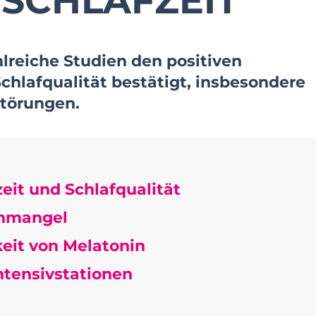
NSCHLAFZEIT
hlreiche Studien den positiven
Schlafqualität bestätigt, insbesondere
störungen.
eit und Schlafqualität
inmangel
eit von Melatonin
ntensivstationen