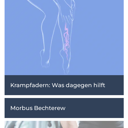
Krampfadern: Was dagegen hilft
Morbus Bechterew