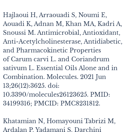
Hajlaoui H, Arraouadi S, Noumi E,
Aouadi K, Adnan M, Khan MA, Kadri A,
Snoussi M. Antimicrobial, Antioxidant,
Anti-Acetylcholinesterase, Antidiabetic,
and Pharmacokinetic Properties
of Carum carvi L. and Coriandrum
sativum L. Essential Oils Alone and in
Combination. Molecules. 2021 Jun
13;26(12):3625. doi:
10.3390/molecules26123625. PMID:
34199316; PMCID: PMC8231812.
Khatamian N, Homayouni Tabrizi M,
Ardalan P, Yadamani S, Darchini