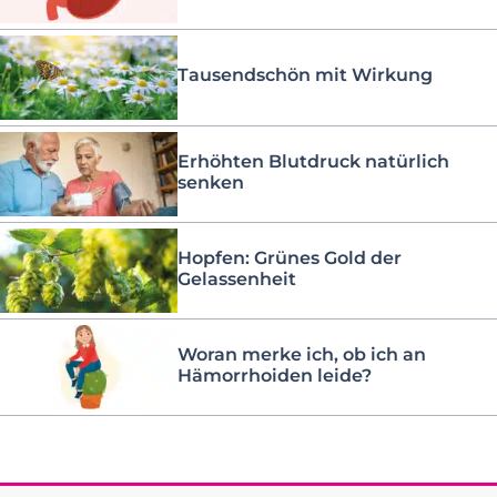
Tausendschön mit Wirkung
Erhöhten Blutdruck natürlich
senken
Hopfen: Grünes Gold der
Gelassenheit
Woran merke ich, ob ich an
Hämorrhoiden leide?