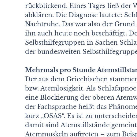
rückblickend. Eines Tages ließ der 
abklären. Die Diagnose lautete: Sc
Nachtruhe. Das war also der Grund s
ihn auch heute noch beschäftigt. 
Selbsthilfegruppen in Sachen Schl
der bundesweiten Selbsthilfegruppe
Mehrmals pro Stunde Atemstillsta
Der aus dem Griechischen stammend
bzw. Atemlosigkeit. Als Schlafapn
eine Blockierung der oberen Atemw
der Fachsprache heißt das Phänom
kurz „OSAS“. Es ist zu unterschei
damit sind Atemstillstände gemeint
Atemmuskeln auftreten – zum Beisp