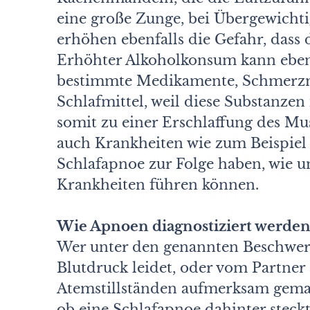
eine große Zunge, bei Übergewich
erhöhen ebenfalls die Gefahr, dass 
Erhöhter Alkoholkonsum kann eben
bestimmte Medikamente, Schmerzmi
Schlafmittel, weil diese Substanze
somit zu einer Erschlaffung des M
auch Krankheiten wie zum Beispie
Schlafapnoe zur Folge haben, wie u
Krankheiten führen können.
Wie Apnoen diagnostiziert werde
Wer unter den genannten Beschwerd
Blutdruck leidet, oder vom Partner
Atemstillständen aufmerksam gemach
ob eine Schlafapnoe dahinter steck