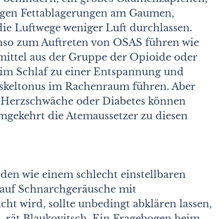
tigen Fettablagerungen am Gaumen,
die Luftwege weniger Luft durchlassen.
so zum Auftreten von OSAS führen wie
ttel aus der Gruppe der Opioide oder
n im Schlaf zu einer Entspannung und
uskeltonus im Rachenraum führen. Aber
l Herzschwäche oder Diabetes können
mgekehrt die Atemaussetzer zu diesen
n
en wie einem schlecht einstellbaren
 auf Schnarchgeräusche mit
t wird, sollte unbedingt abklären lassen,
t, rät Blaukovitsch. Ein Fragebogen beim