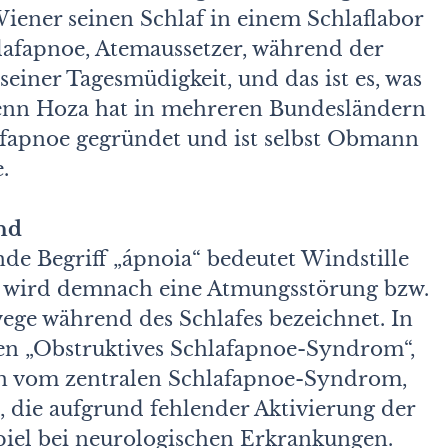
Wiener seinen Schlaf in einem Schlaflabor
hlafapnoe, Atemaussetzer, während der
einer Tagesmüdigkeit, und das ist es, was
Denn Hoza hat in mehreren Bundesländern
afapnoe gegründet und ist selbst Obmann
.
nd
e Begriff „ápnoia“ bedeutet Windstille
oe wird demnach eine Atmungsstörung bzw.
ege während des Schlafes bezeichnet. In
en „Obstruktives Schlafapnoe-Syndrom“,
den vom zentralen Schlafapnoe-Syndrom,
, die aufgrund fehlender Aktivierung der
iel bei neurologischen Erkrankungen.