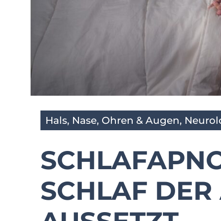
Hals, Nase, Ohren & Augen
,
Neurol
SCHLAFAPNO
SCHLAF DER