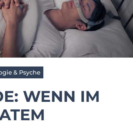
ogie & Psyche
E: WENN IM
 ATEM